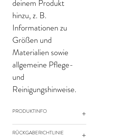
deinem Produkt 
hinzu, z. B. 
Informationen zu 
Größen und 
Materialien sowie 
allgemeine Pflege- 
und 
Reinigungshinweise.
PRODUKTINFO
Das ist ein Produktdetail. Füge hier 
RÜCKGABERICHTLINIE
Informationen zu deinem Produkt hinzu, z. 