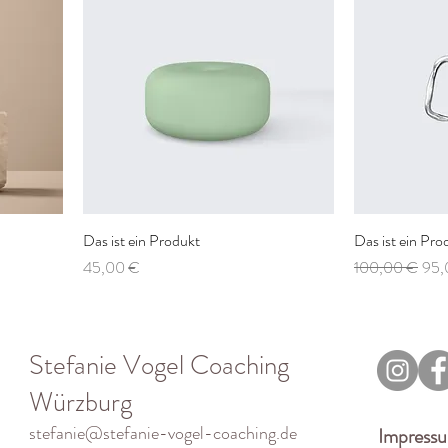
Das ist ein Produkt
Das ist ein Pro
Preis
Standardpreis
Sale
45,00 €
100,00 €
95,
Stefanie Vogel Coaching
Würzburg
stefanie@stefanie-vogel-coaching.de
Impress