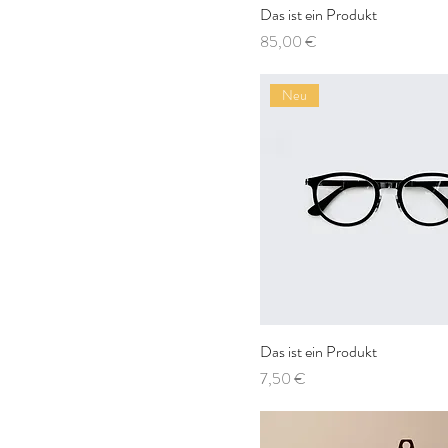
Das ist ein Produkt
Preis
85,00 €
Neu
Das ist ein Produkt
Preis
7,50 €