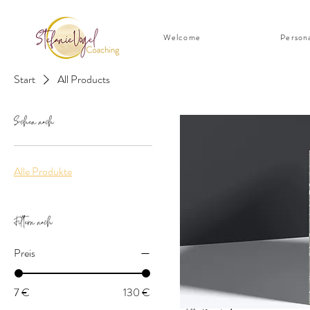
Welcome
Person
Start
All Products
Suchen nach
Alle Produkte
Filtern nach
Preis
7 €
130 €