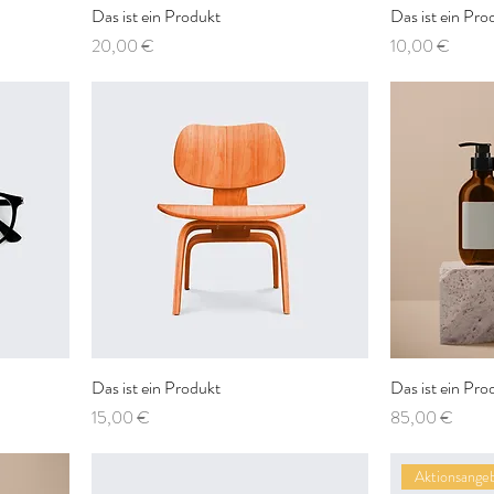
Das ist ein Produkt
Das ist ein Pro
Preis
Preis
20,00 €
10,00 €
Das ist ein Produkt
Das ist ein Pro
Preis
Preis
15,00 €
85,00 €
Aktionsange