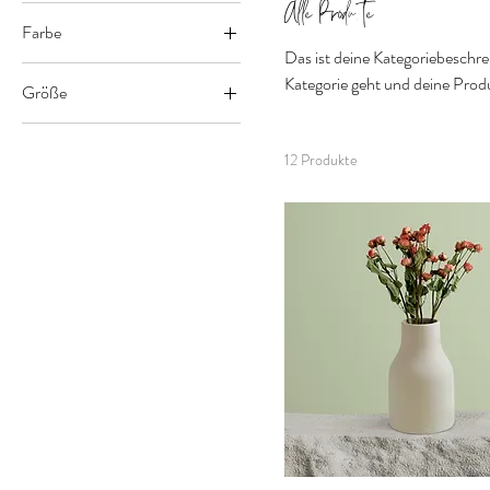
Alle Produkte
Farbe
Das ist deine Kategoriebeschre
Kategorie geht und deine Prod
Größe
250 ml
12 Produkte
500 ml
80 ml
Einheitsgröße
L
M
S