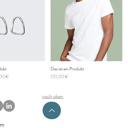
dukt
Das ist ein Produkt
-Preis
Preis
00 €
120,00 €
nach oben
um